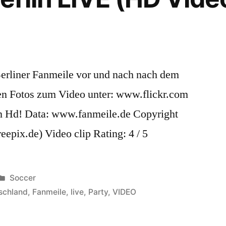
Berliner Fanmeile vor und nach nach dem
ien Fotos zum Video unter: www.flickr.com
in Hd! Data: www.fanmeile.de Copyright
epix.de) Video clip Rating: 4 / 5
Posted
Soccer
in
schland
,
Fanmeile
,
live
,
Party
,
VIDEO