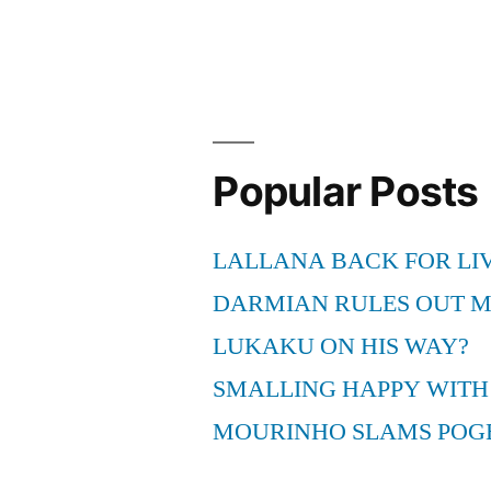
vs.
Argentinien
(4:0)-
Party
Fanmeile
Berlin
Popular Posts
LIVE
(HD
LALLANA BACK FOR LI
Video)
WM
DARMIAN RULES OUT 
2010
LUKAKU ON HIS WAY?
SMALLING HAPPY WITH
MOURINHO SLAMS POG