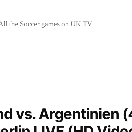
ll the Soccer games on UK TV
d vs. Argentinien (
erlin LIVE (HD Vid