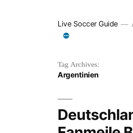
Skip
to
Live Soccer Guide
A
content
Tag Archives:
Argentinien
Deutschlan
Fanmeile B