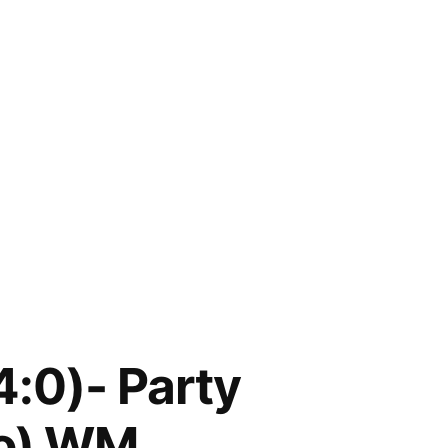
4:0)- Party
eo) WM