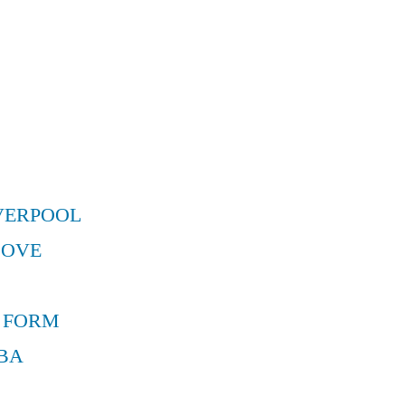
VERPOOL
MOVE
 FORM
BA