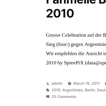
2010
Grosse Celebration auf der 
Sieg (four:) gegen Argentin
Wir empfehlen die Ansicht 
2010 by SpreePiX (data@spre
Posted
admin
March 19, 2011
by
Tags:
2010
,
Argentinien
,
Berlin
,
Deut
on
25 Comments
Deutschland