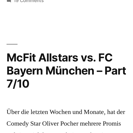
on
19 Comments
McFit
Allstars
vs.
FC
Bayern
München
McFit Allstars vs. FC
–
Bayern München – Part
Part
8/10
7/10
Über die letzten Wochen und Monate, hat der
Comedy Star Oliver Pocher mehrere Promis