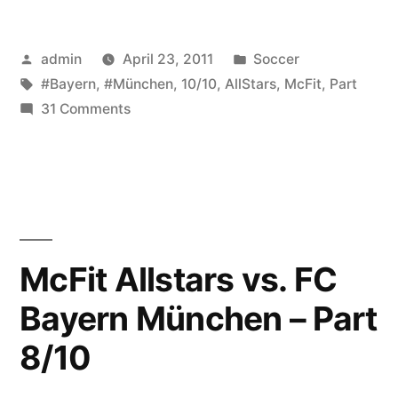
Posted
Posted
admin
April 23, 2011
Soccer
by
Tags:
in
#Bayern
,
#München
,
10/10
,
AllStars
,
McFit
,
Part
on
31 Comments
McFit
Allstars
vs.
FC
Bayern
München
McFit Allstars vs. FC
–
Bayern München – Part
Part
10/10
8/10