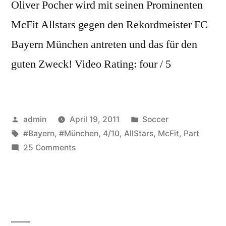
Oliver Pocher wird mit seinen Prominenten
McFit Allstars gegen den Rekordmeister FC
Bayern München antreten und das für den
guten Zweck! Video Rating: four / 5
Posted
Posted
admin
April 19, 2011
Soccer
by
Tags:
in
#Bayern
,
#München
,
4/10
,
AllStars
,
McFit
,
Part
on
25 Comments
McFit
Allstars
vs.
FC
Bayern