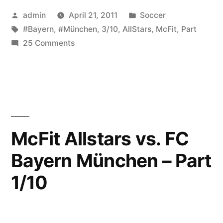
Posted
Posted
admin
April 21, 2011
Soccer
by
Tags:
in
#Bayern
,
#München
,
3/10
,
AllStars
,
McFit
,
Part
on
25 Comments
McFit
Allstars
vs.
FC
Bayern
München
McFit Allstars vs. FC
–
Bayern München – Part
Part
3/10
1/10