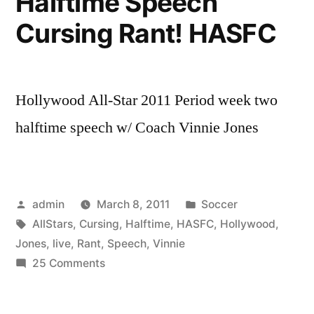
Halftime Speech
Cursing Rant! HASFC
Hollywood All-Star 2011 Period week two
halftime speech w/ Coach Vinnie Jones
Posted
Posted
admin
March 8, 2011
Soccer
by
Tags:
in
AllStars
,
Cursing
,
Halftime
,
HASFC
,
Hollywood
,
Jones
,
live
,
Rant
,
Speech
,
Vinnie
on
25 Comments
Live!
Hollywood