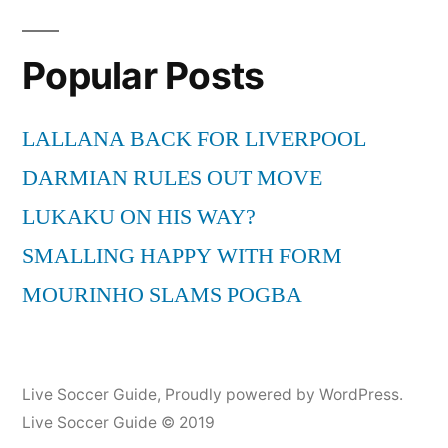
All-
Stars
Popular Posts
Vinnie
Jones
Halftime
LALLANA BACK FOR LIVERPOOL
Speech
DARMIAN RULES OUT MOVE
Cursing
Rant!
LUKAKU ON HIS WAY?
HASFC
SMALLING HAPPY WITH FORM
MOURINHO SLAMS POGBA
Live Soccer Guide
,
Proudly powered by WordPress.
Live Soccer Guide © 2019