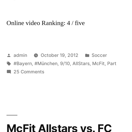
Online video Ranking: 4 / five
Posted
Posted
admin
October 19, 2012
Soccer
by
Tags:
in
#Bayern
,
#München
,
9/10
,
AllStars
,
McFit
,
Part
on
25 Comments
McFit
Allstars
vs.
FC
Bayern
München
McFit Allstars vs. FC
–