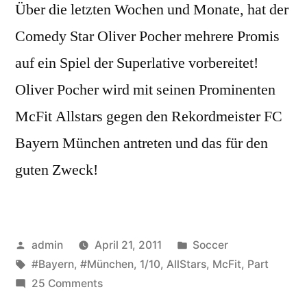
Über die letzten Wochen und Monate, hat der
Comedy Star Oliver Pocher mehrere Promis
auf ein Spiel der Superlative vorbereitet!
Oliver Pocher wird mit seinen Prominenten
McFit Allstars gegen den Rekordmeister FC
Bayern München antreten und das für den
guten Zweck!
Posted
Posted
admin
April 21, 2011
Soccer
by
Tags:
in
#Bayern
,
#München
,
1/10
,
AllStars
,
McFit
,
Part
on
25 Comments
McFit