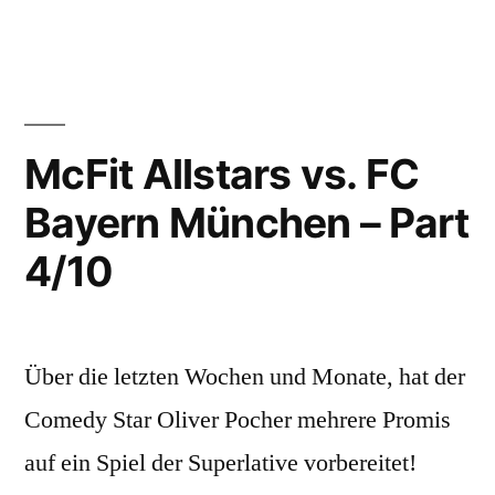
Allstars
vs.
FC
Bayern
München
McFit Allstars vs. FC
–
Bayern München – Part
Part
1/10
4/10
Über die letzten Wochen und Monate, hat der
Comedy Star Oliver Pocher mehrere Promis
auf ein Spiel der Superlative vorbereitet!