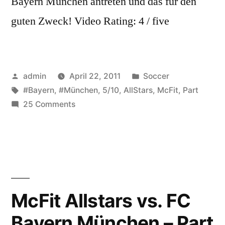
Bayern München antreten und das für den
guten Zweck! Video Rating: 4 / five
Posted
Posted
admin
April 22, 2011
Soccer
by
Tags:
in
#Bayern
,
#München
,
5/10
,
AllStars
,
McFit
,
Part
on
25 Comments
McFit
Allstars
vs.
FC
Bayern
München
McFit Allstars vs. FC
–
Bayern München – Part
Part