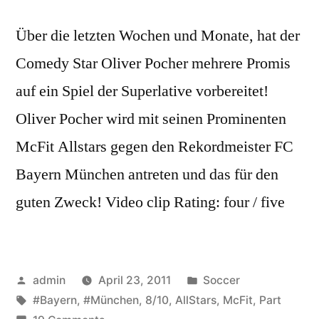
Über die letzten Wochen und Monate, hat der
Comedy Star Oliver Pocher mehrere Promis
auf ein Spiel der Superlative vorbereitet!
Oliver Pocher wird mit seinen Prominenten
McFit Allstars gegen den Rekordmeister FC
Bayern München antreten und das für den
guten Zweck! Video clip Rating: four / five
Posted
Posted
admin
April 23, 2011
Soccer
by
Tags:
in
#Bayern
,
#München
,
8/10
,
AllStars
,
McFit
,
Part