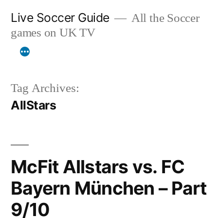
Skip
Live Soccer Guide
All the Soccer
to
games on UK TV
content
Tag Archives:
AllStars
McFit Allstars vs. FC
Bayern München – Part
9/10