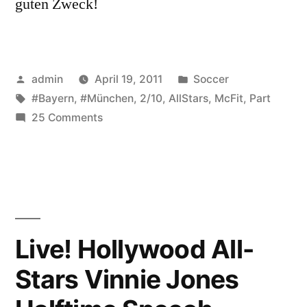
guten Zweck!
Posted
Posted
admin
April 19, 2011
Soccer
by
Tags:
in
#Bayern
,
#München
,
2/10
,
AllStars
,
McFit
,
Part
on
25 Comments
McFit
Allstars
vs.
FC
Bayern
München
Live! Hollywood All-
–
Stars Vinnie Jones
Part
2/10