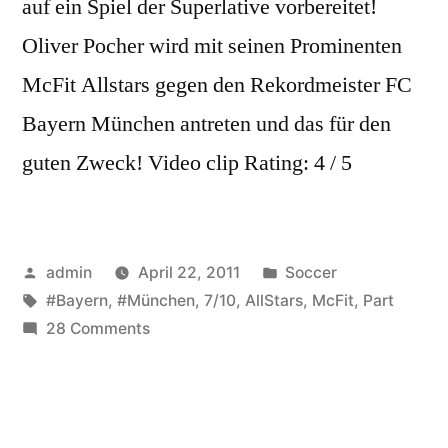
auf ein Spiel der Superlative vorbereitet!
Oliver Pocher wird mit seinen Prominenten
McFit Allstars gegen den Rekordmeister FC
Bayern München antreten und das für den
guten Zweck! Video clip Rating: 4 / 5
Posted
Posted
admin
April 22, 2011
Soccer
by
Tags:
in
#Bayern
,
#München
,
7/10
,
AllStars
,
McFit
,
Part
on
28 Comments
McFit
Allstars
vs.
FC