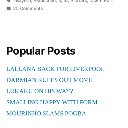
by
Tags:
in
#Bayern
,
#München
,
4/10
,
AllStars
,
McFit
,
Part
on
25 Comments
McFit
Allstars
vs.
FC
Popular Posts
Bayern
München
–
LALLANA BACK FOR LIVERPOOL
Part
DARMIAN RULES OUT MOVE
4/10
LUKAKU ON HIS WAY?
SMALLING HAPPY WITH FORM
MOURINHO SLAMS POGBA