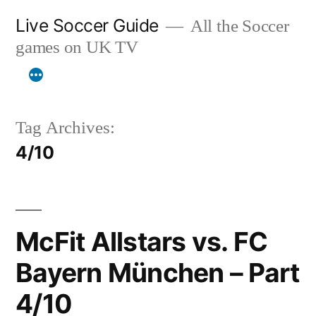
Skip
Live Soccer Guide
All the Soccer
to
games on UK TV
content
Tag Archives:
4/10
McFit Allstars vs. FC
Bayern München – Part
4/10