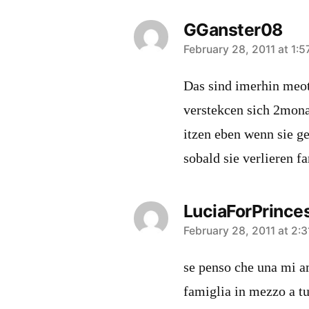
GGanster08
says:
February 28, 2011 at 1:
Das sind imerhin meoti
verstekcen sich 2monat
itzen eben wenn sie g
sobald sie verlieren f
LuciaForPrince
says:
February 28, 2011 at 2:
se penso che una mi am
famiglia in mezzo a tu