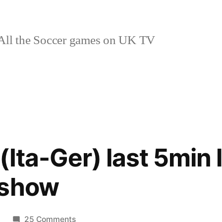
ll the Soccer games on UK TV
Ita-Ger) last 5min l
 show
on
25 Comments