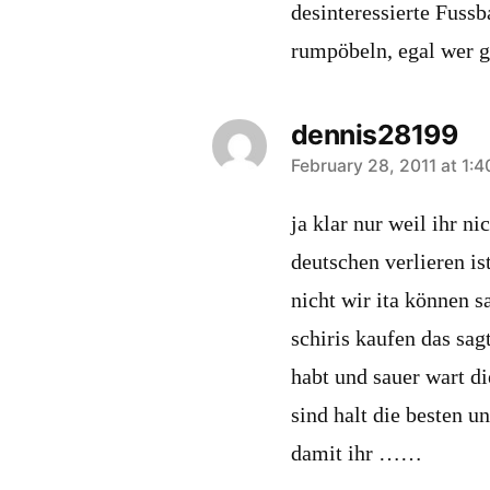
desinteressierte Fussb
rumpöbeln, egal wer g
dennis28199
says:
February 28, 2011 at 1:
ja klar nur weil ihr n
deutschen verlieren i
nicht wir ita können s
schiris kaufen das sag
habt und sauer wart d
sind halt die besten u
damit ihr ……