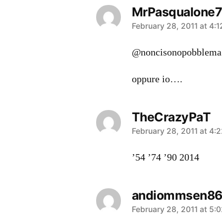
MrPasqualone
says:
February 28, 2011 at 4:
@noncisonopobblema
oppure io….
TheCrazyPaT
says:
February 28, 2011 at 4:
’54 ’74 ’90 2014
andiommsen8
says:
February 28, 2011 at 5: