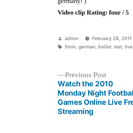
germany! )
Video clip Rating: four / 5
Posted
admin
February 28, 2011
by
Tags:
5min
,
german
,
ItaGer
,
last
,
live
Previous
Previous Post
post:
Watch the 2010
Post
Monday Night Footbal
Games Online Live Fr
navigation
Streaming