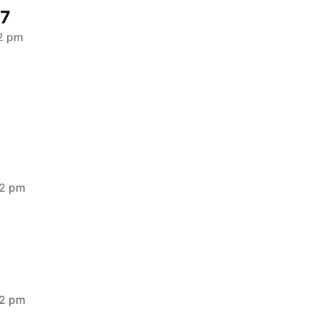
77
12 pm
22 pm
6
02 pm