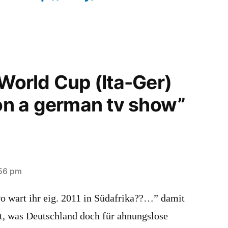
“World Cup (Ita-Ger)
 on a german tv show”
:56 pm
 wart ihr eig. 2011 in Südafrika??…” damit
gt, was Deutschland doch für ahnungslose