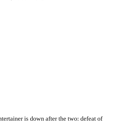
World
Cup
(Ita-
Ger)
last
5min
live
on
a
german
tv
show
tertainer is down after the two: defeat of