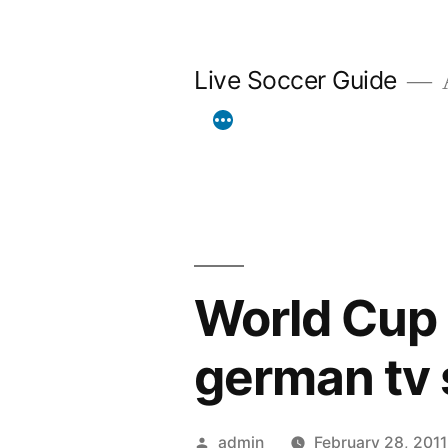
Skip
to
Live Soccer Guide
A
content
World Cup (
german tv
Posted
admin
February 28, 2011