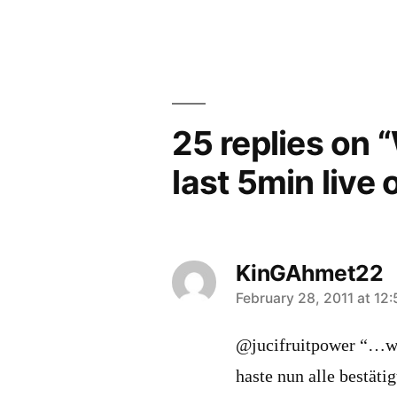
25 replies on 
last 5min live
KinGAhmet22
says:
February 28, 2011 at 12
@jucifruitpower “…wo
haste nun alle bestäti