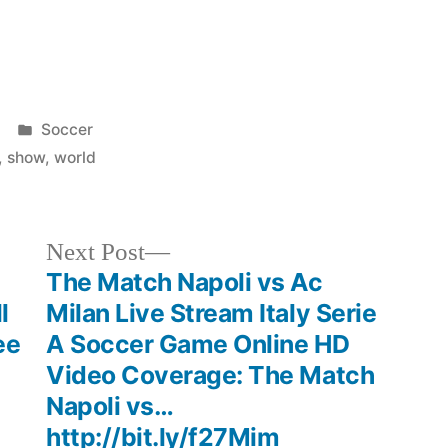
Posted
Soccer
in
,
show
,
world
Next
Next Post
post:
The Match Napoli vs Ac
l
Milan Live Stream Italy Serie
ee
A Soccer Game Online HD
Video Coverage: The Match
Napoli vs…
http://bit.ly/f27Mim