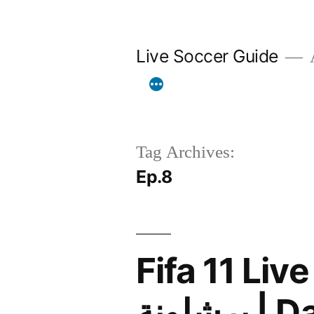
Skip
to
Live Soccer Guide
A
content
Tag Archives:
Ep.8
Fifa 11 Live 
برشلونة | Da_DaRk_LoRd vs Owen