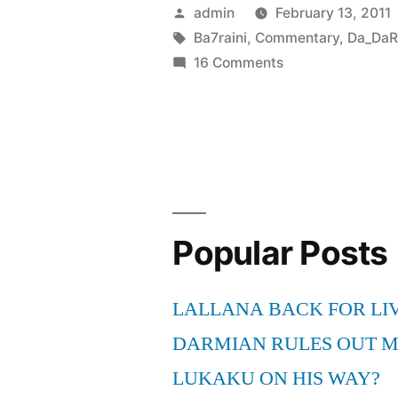
Live
Posted
admin
February 13, 2011
Commenta
by
Tags:
Ba7raini
,
Commentary
,
Da_DaR
on
16 Comments
|
Fifa
Ep.8
11
Live
مدريد
Commentary
Vs
|
برشلونة
Ep.8
مدريد
Popular Posts
|
Vs
Da_DaRk_
برشلونة
LALLANA BACK FOR LI
|
vs
Da_DaRk_LoRd
DARMIAN RULES OUT 
Owen
vs
LUKAKU ON HIS WAY?
Ba7raini”
Owen