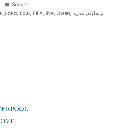
Posted
Soccer
ry
in
k_LoRd
,
Ep.8
,
FIFA
,
live
,
Owen
,
مدريد
,
برشلونة
LoRd
VERPOOL
MOVE