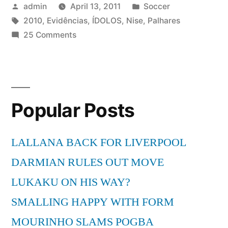
Posted
Posted
admin
April 13, 2011
Soccer
by
Tags:
in
2010
,
Evidências
,
ÍDOLOS
,
Nise
,
Palhares
on
25 Comments
Nise
Palhares
–
Evidências
Popular Posts
(ÍDOLOS
2010)
LALLANA BACK FOR LIVERPOOL
DARMIAN RULES OUT MOVE
LUKAKU ON HIS WAY?
SMALLING HAPPY WITH FORM
MOURINHO SLAMS POGBA