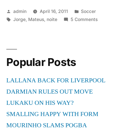
Mateus
Posted
Posted
admin
April 16, 2011
Soccer
–
by
Tags:
in
on
Jorge
,
Mateus
,
noite
5 Comments
Amo
Jorge
noite
e
Mateus
e
–
dia”
Popular Posts
Amo
noite
e
LALLANA BACK FOR LIVERPOOL
dia
DARMIAN RULES OUT MOVE
LUKAKU ON HIS WAY?
SMALLING HAPPY WITH FORM
MOURINHO SLAMS POGBA