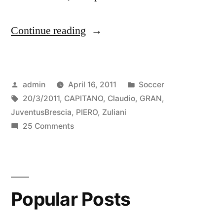
“Claudio
Continue reading
Zuliani
–
Posted
Posted
admin
April 16, 2011
Soccer
DEL
by
Tags:
in
20/3/2011
,
CAPITANO
,
Claudio
,
GRAN
,
PIERO
JuventusBrescia
,
PIERO
,
Zuliani
GRAN
on
25 Comments
Claudio
GOL
Zuliani
in
–
DEL
Juventus-
Popular Posts
PIERO
Brescia
GRAN