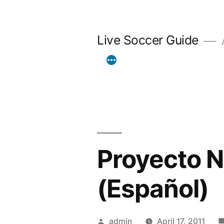
Skip
to
Live Soccer Guide
A
content
Proyecto Na
(Español)
Posted
admin
April 17, 2011