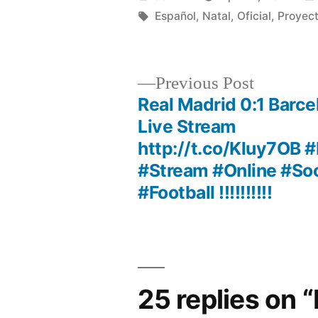
by
Tags:
Español
,
Natal
,
Oficial
,
Proyec
Previous
Previous Post
post:
Real Madrid 0:1 Barce
Post
Live Stream
http://t.co/Kluy7OB #
navigation
#Stream #Online #So
#Football !!!!!!!!!!
25 replies on 