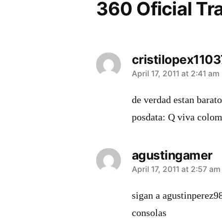
360 Oficial Tra
cristilopex110
says:
April 17, 2011 at 2:41 am
de verdad estan barat
posdata: Q viva colom
agustingamer
says:
April 17, 2011 at 2:57 am
sigan a agustinperez98
consolas