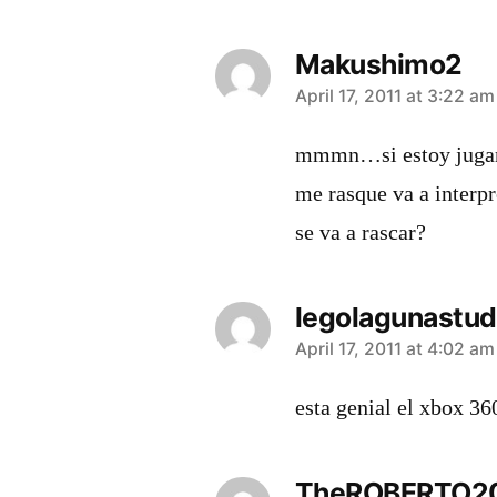
Makushimo2
says:
April 17, 2011 at 3:22 am
mmmn…si estoy jugand
me rasque va a interp
se va a rascar?
legolagunastud
says:
April 17, 2011 at 4:02 am
esta genial el xbox 36
TheROBERTO2