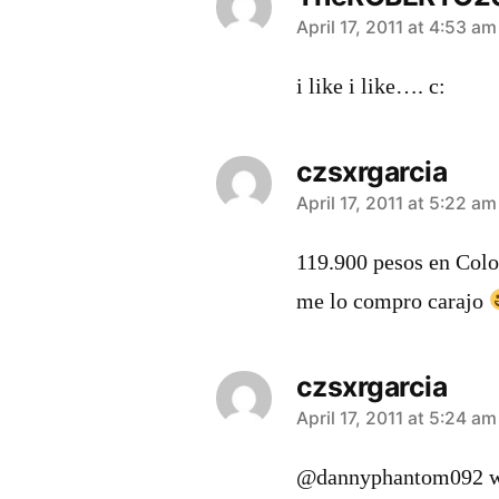
says:
April 17, 2011 at 4:53 am
i like i like…. c:
czsxrgarcia
says:
April 17, 2011 at 5:22 am
119.900 pesos en Colo
me lo compro carajo
czsxrgarcia
says:
April 17, 2011 at 5:24 am
@dannyphantom092 w