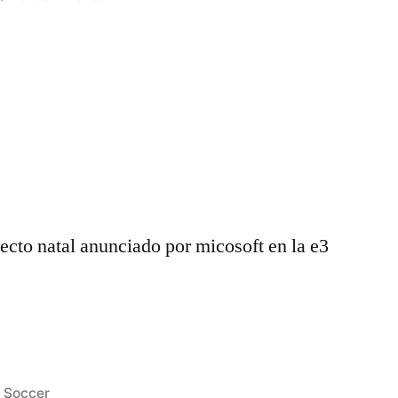
Proyecto
Natal
–
Xbox
360
Oficial
Trailer
(Español)
yecto natal anunciado por micosoft en la e3
Posted
Soccer