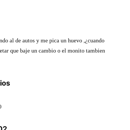
o al de autos y me pica un huevo ,¿cuando
retar que baje un cambio o el monito tambien
ios
0
02