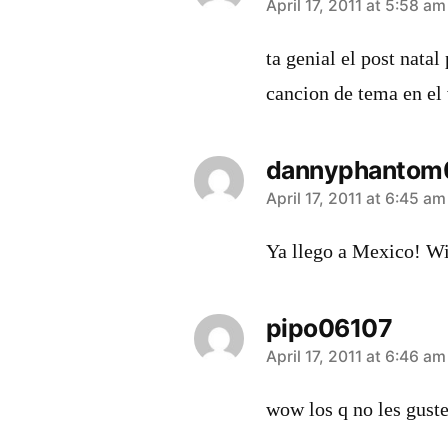
says:
April 17, 2011 at 5:58 am
ta genial el post nata
cancion de tema en el
dannyphantom
says:
April 17, 2011 at 6:45 am
Ya llego a Mexico! Wi
pipo06107
says:
April 17, 2011 at 6:46 am
wow los q no les gust