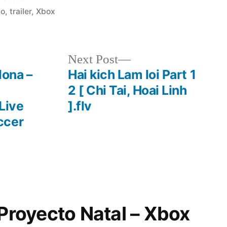
in
to
,
trailer
,
Xbox
Next
Next Post
post:
lona –
Hai kich Lam loi Part 1
2 [ Chi Tai, Hoai Linh
Live
].flv
ccer
“Proyecto Natal – Xbox