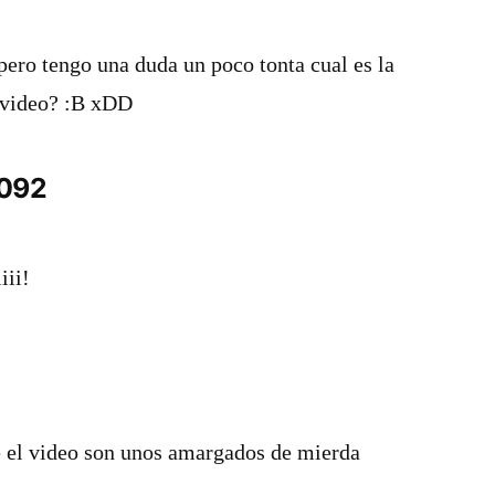
l pero tengo una duda un poco tonta cual es la
 video? :B xDD
092
iii!
e el video son unos amargados de mierda