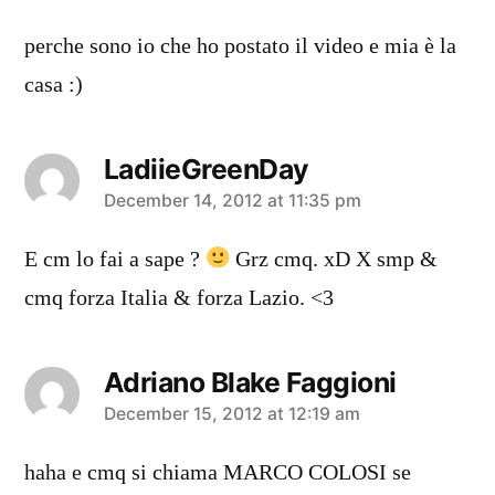
perche sono io che ho postato il video e mia è la
casa :)
LadiieGreenDay
says:
December 14, 2012 at 11:35 pm
E cm lo fai a sape ?
Grz cmq. xD X smp &
cmq forza Italia & forza Lazio. <3
Adriano Blake Faggioni
says:
December 15, 2012 at 12:19 am
haha e cmq si chiama MARCO COLOSI se