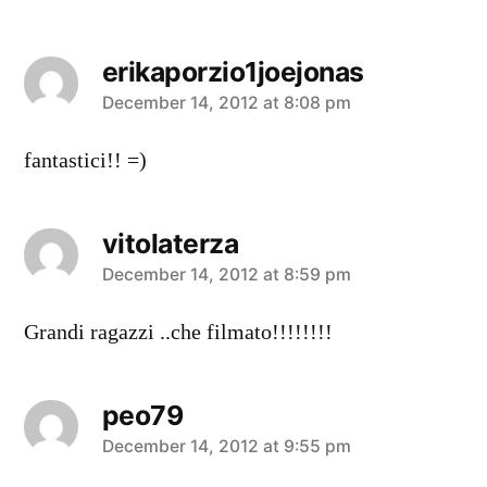
erikaporzio1joejonas
says:
December 14, 2012 at 8:08 pm
fantastici!! =)
vitolaterza
says:
December 14, 2012 at 8:59 pm
Grandi ragazzi ..che filmato!!!!!!!!
peo79
says:
December 14, 2012 at 9:55 pm