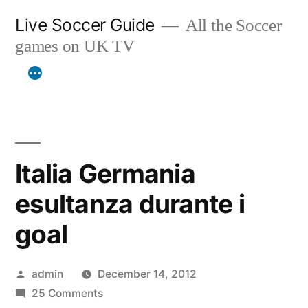
Skip
Live Soccer Guide
All the Soccer
to
games on UK TV
content
Italia Germania
esultanza durante i
goal
Posted
admin
December 14, 2012
by
on
25 Comments