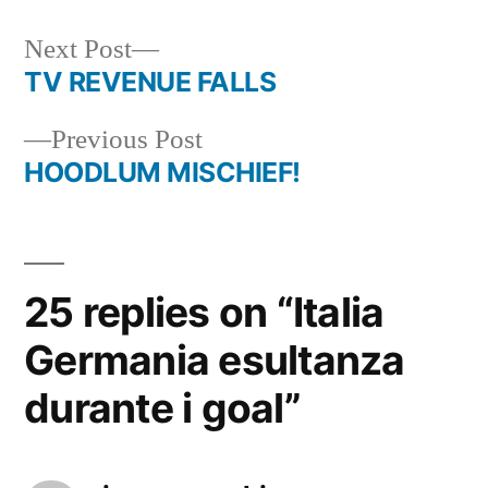
Next
Next Post
post:
TV REVENUE FALLS
Post
Previous
Previous Post
navigation
post:
HOODLUM MISCHIEF!
25 replies on “Italia
Germania esultanza
durante i goal”