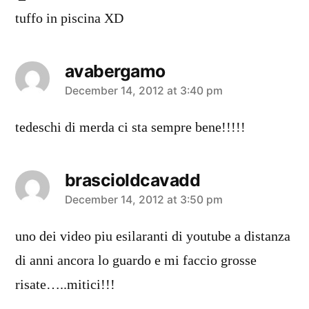
tuffo in piscina XD
avabergamo
says:
December 14, 2012 at 3:40 pm
tedeschi di merda ci sta sempre bene!!!!!
brascioldcavadd
says:
December 14, 2012 at 3:50 pm
uno dei video piu esilaranti di youtube a distanza
di anni ancora lo guardo e mi faccio grosse
risate…..mitici!!!