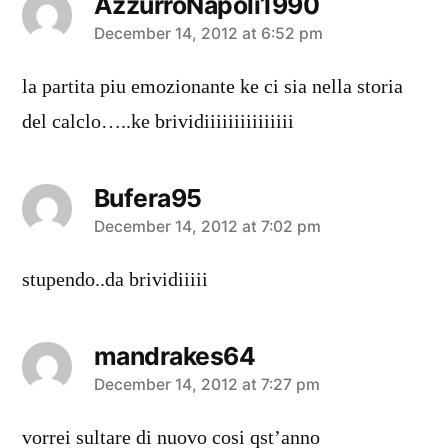
AzzurroNapoli1990
says:
December 14, 2012 at 6:52 pm
la partita piu emozionante ke ci sia nella storia
del calclo…..ke brividiiiiiiiiiiiiiii
Bufera95
says:
December 14, 2012 at 7:02 pm
stupendo..da brividiiiii
mandrakes64
says:
December 14, 2012 at 7:27 pm
vorrei sultare di nuovo cosi qst’anno