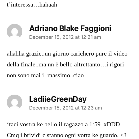
t’interessa…hahaah
Adriano Blake Faggioni
says:
December 15, 2012 at 12:21 am
ahahha grazie..un giorno carichero pure il video
della finale..ma nn è bello altrettanto…i rigori
non sono mai il massimo..ciao
LadiieGreenDay
says:
December 15, 2012 at 12:23 am
‘taci vostra ke bello il ragazzo a 1:59. xDDD
Cmq i brividi c stanno ogni vorta ke guardo. <3