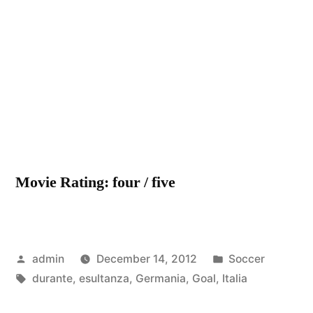
Italia
Germania
esultanza
durante
i
goal
Movie Rating: four / five
Posted
Posted
admin
December 14, 2012
Soccer
by
Tags:
in
durante
,
esultanza
,
Germania
,
Goal
,
Italia